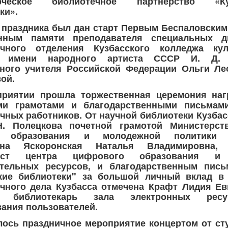
рческое библиотечное партнерство «Ку
ки».
 праздника был дан старт Первым Беспаловским
нным памяти преподавателя специальных д
ечного отделения Кузбасского колледжа ку
в имени народного артиста СССР И. Д. 
нного учителя Российской Федерации
Ольги Ле
ой.
приятии прошла торжественная церемония наг
ми грамотами и благодарственными письмам
чных работников. От научной библиотеки Кузбас
Н. Полецкова почетной грамотой Министерств
о образования и молодежной политики К
ена Яскоронская Наталья Владимировна,
лист центра цифрового образования и 
ательных ресурсов, и благодарственным пис
ские библиотеки" за большой личный вклад в 
чного дела Кузбасса отмечена Крафт Лидия Ев
й библиотекарь зала электронных рес
ания пользователей.
ось праздничное мероприятие концертом от ст