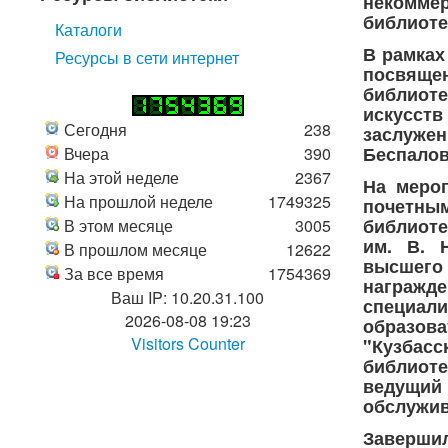
некомме
библиоте
Каталоги
В рамках
Ресурсы в сети интернет
посвяще
библиот
искусст
Сегодня
238
заслуже
Беспалов
Вчера
390
На этой неделе
2367
На меро
На прошлой неделе
1749325
почетны
библиоте
В этом месяце
3005
им. В. 
В прошлом месяце
12622
высшег
За все время
1754369
награжд
Ваш IP: 10.20.31.100
специа
2026-08-08 19:23
образов
Visitors Counter
"Кузбас
библиоте
ведущи
обслужив
Завершил