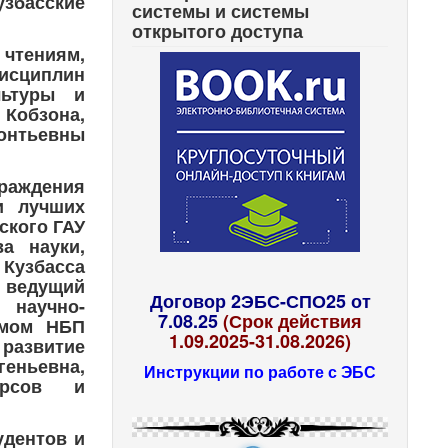
збасские
системы и системы
открытого доступа
 чтениям,
исциплин
льтуры и
Кобзона,
онтьевны
раждения
и лучших
ского ГАУ
а науки,
узбасса
 ведущий
Договор 2ЭБС-СПО25 от
научно-
7.08.25
(Срок действия
ьмом НБП
1.09.2025-31.08.2026)
развитие
геньевна,
Инструкции по работе с ЭБС
урсов и
удентов и